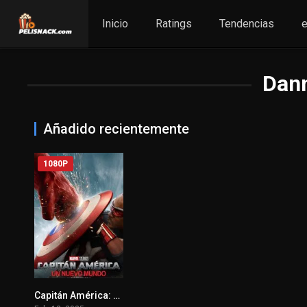
Inicio
Ratings
Tendencias
e
Dan
Añadido recientemente
1080P
Capitán América: Brave New World 2025
0