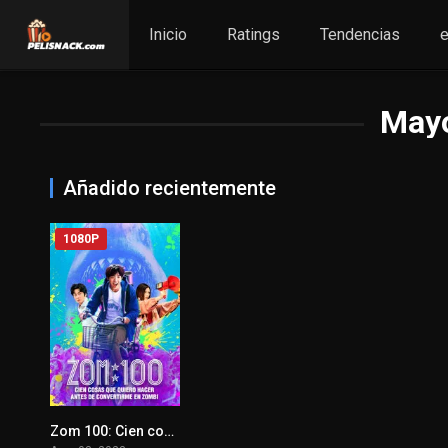
Inicio
Ratings
Tendencias
e
May
Añadido recientemente
1080P
Zom 100: Cien cosas que quiero hacer antes de convertirme en zombi
0