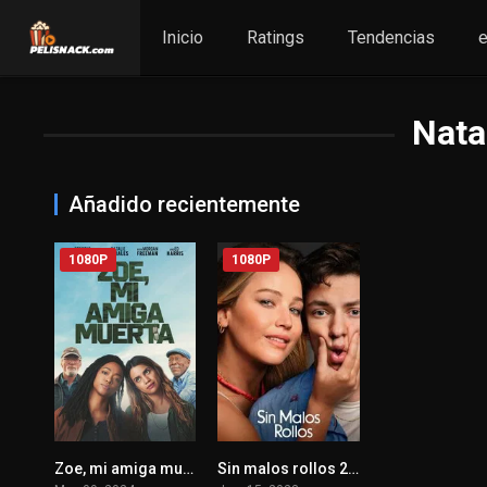
Inicio
Ratings
Tendencias
e
Nata
Añadido recientemente
1080P
1080P
Zoe, mi amiga muerta 2024
Sin malos rollos 2023
6.5
6.6