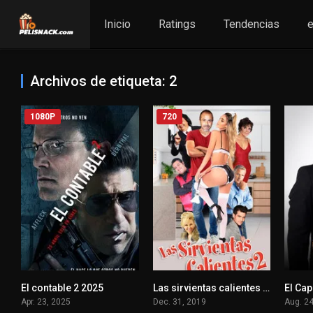
Inicio
Ratings
Tendencias
e
Archivos de etiqueta: 2
1080P
720
El contable 2 2025
Las sirvientas calientes 2 2019
El Ca
7.7
0
Apr. 23, 2025
Dec. 31, 2019
Aug. 2