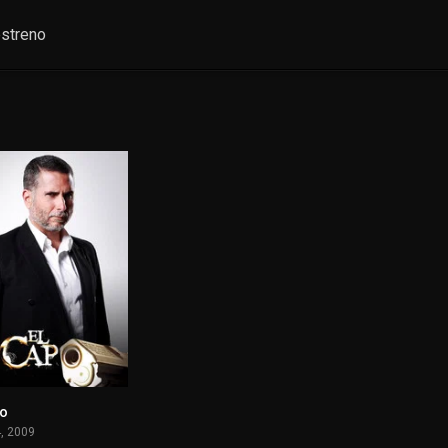
streno
po
7.635
4, 2009