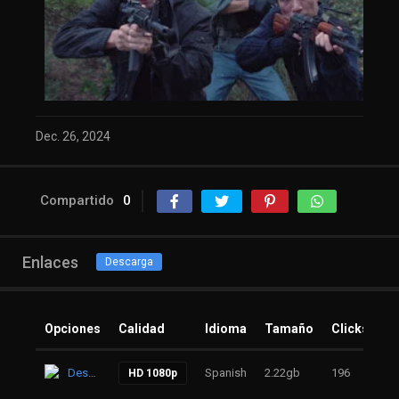
Dec. 26, 2024
Compartido
0
Enlaces
Descarga
Opciones
Calidad
Idioma
Tamaño
Clicks
A
Descarga
Spanish
2.22gb
196
2 
HD 1080p