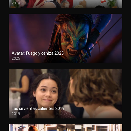
2019
720
Avatar: Fuego y ceniza 2025
2025
1080P
Las sirvientas calientes 2019
2019
1080P