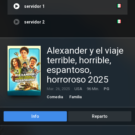
servidor 1
servidor 2
Alexander y el viaje
terrible, horrible,
espantoso,
horroroso 2025
Mar. 26, 2025
USA
96 Min.
PG
Comedia
Familia
Info
Reparto