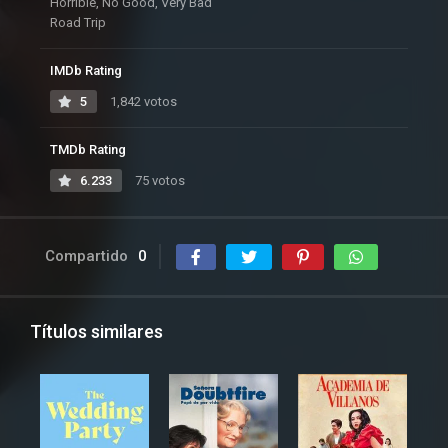
Horrible, No Good, Very Bad
Road Trip
IMDb Rating
5
1,842 votos
TMDb Rating
6.233
75 votos
Compartido
0
Títulos similares