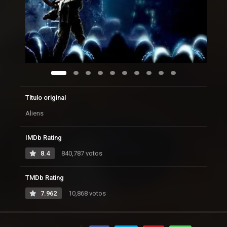
Título original
Aliens
IMDb Rating
8.4
840,787 votos
TMDb Rating
7.962
10,868 votos