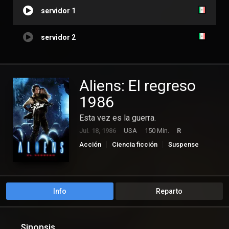
servidor 1
servidor 2
Aliens: El regreso
1986
Esta vez es la guerra.
Jul. 18, 1986
USA
150 Min.
R
Acción
Ciencia ficción
Suspense
Info
Reparto
Sinopsis