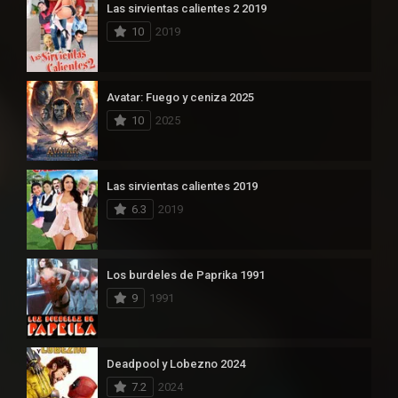
Las sirvientas calientes 2 2019
10
2019
Avatar: Fuego y ceniza 2025
10
2025
Las sirvientas calientes 2019
6.3
2019
Los burdeles de Paprika 1991
9
1991
Deadpool y Lobezno 2024
7.2
2024