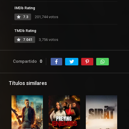
IMDb Rating
7.3
201,744 votos
TMDb Rating
7.041
3,756 votos
Compartido
0
Títulos similares