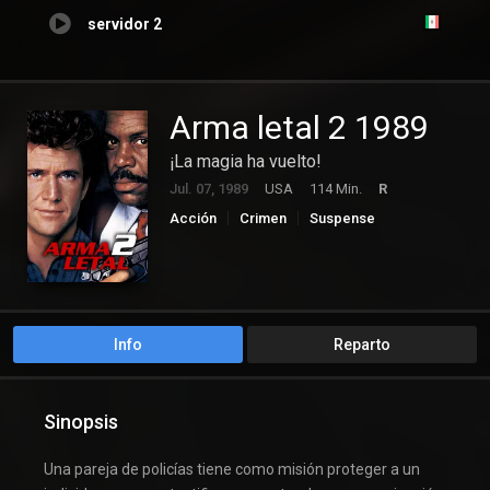
servidor 2
Arma letal 2 1989
¡La magia ha vuelto!
Jul. 07, 1989
USA
114 Min.
R
Acción
Crimen
Suspense
Info
Reparto
Sinopsis
Una pareja de policías tiene como misión proteger a un