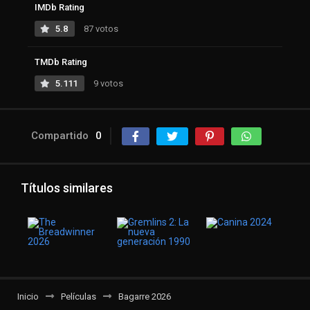
IMDb Rating
5.8
87 votos
TMDb Rating
5.111
9 votos
Compartido
0
Títulos similares
Inicio
Películas
Bagarre 2026