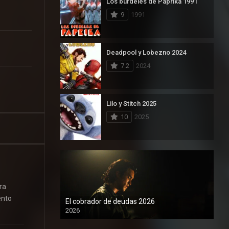
Los burdeles de Paprika 1991
9
1991
Deadpool y Lobezno 2024
7.2
2024
Lilo y Stitch 2025
10
2025
ra
ento
El cobrador de deudas 2026
2026
1080P