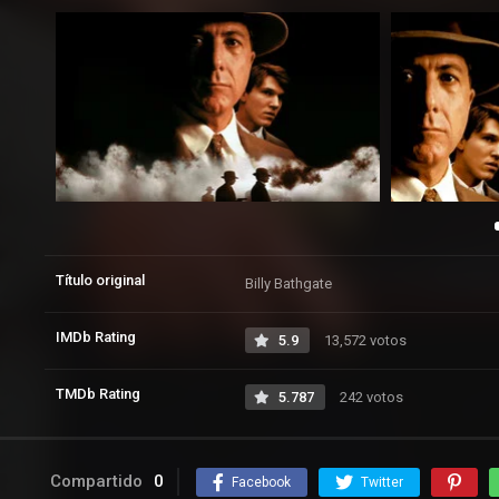
Título original
Billy Bathgate
IMDb Rating
5.9
13,572 votos
TMDb Rating
5.787
242 votos
Compartido
0
Facebook
Twitter