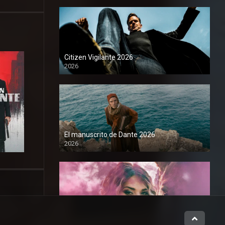
Citizen Vigilante 2026
2026
1080P
El manuscrito de Dante 2026
2026
1080P
Instinto maternal 2026
2026