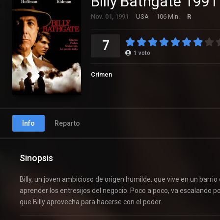
Billy Bathgate 1991
Nov. 01, 1991
USA
106 Min.
R
7
1
voto
Crimen
Info
Reparto
Sinopsis
Billy, un joven ambicioso de origen humilde, que vive en un barri
aprender los entresijos del negocio. Poco a poco, va escalando 
que Billy aprovecha para hacerse con el poder.