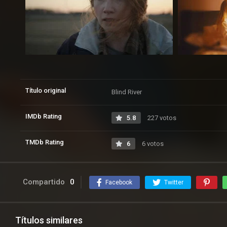
Título original
Blind River
IMDb Rating
5.8
227 votos
TMDb Rating
6
6 votos
Compartido
0
Facebook
Twitter
Títulos similares