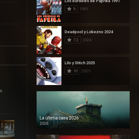
Los burdeles de Paprika 1991
9
1991
Deadpool y Lobezno 2024
7.2
2024
Lilo y Stitch 2025
10
2025
ón
La última casa 2026
2026