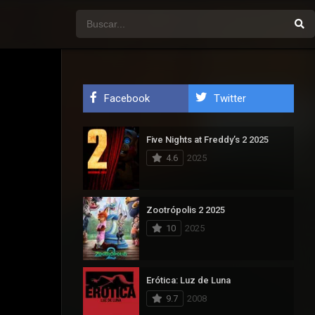
Facebook
Twitter
Five Nights at Freddy’s 2 2025
4.6
2025
Zootrópolis 2 2025
10
2025
Erótica: Luz de Luna
9.7
2008