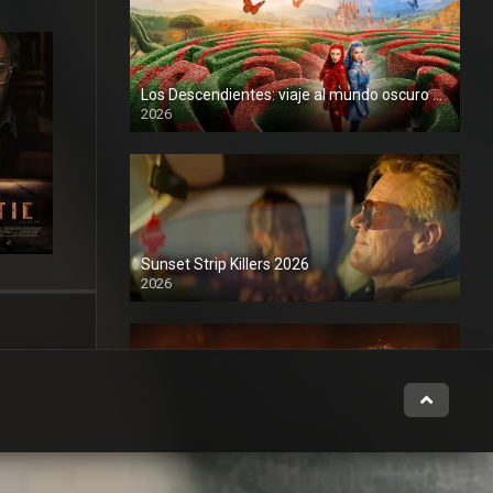
Los Descendientes: viaje al mundo oscuro 2026
2026
1080P
Sunset Strip Killers 2026
2026
1080P
Posesión infernal: En llamas 2026
2026
1080P