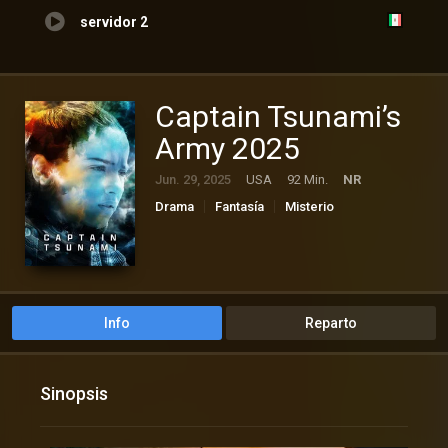
servidor 2
Captain Tsunami’s
Army 2025
Jun. 29, 2025
USA
92 Min.
NR
Drama
Fantasía
Misterio
Info
Reparto
Sinopsis