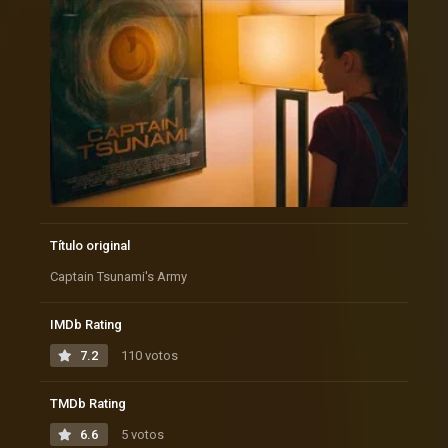
Título original
Captain Tsunami's Army
IMDb Rating
7.2
110 votos
TMDb Rating
6.6
5 votos