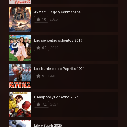
Avatar: Fuego y ceniza 2025
10
2025
Las sirvientas calientes 2019
6.3
2019
Los burdeles de Paprika 1991
9
1991
Deadpool y Lobezno 2024
7.2
2024
Lilo y Stitch 2025