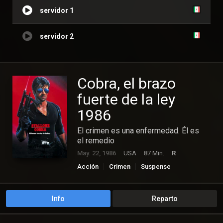
servidor 1
servidor 2
Cobra, el brazo
fuerte de la ley
1986
El crimen es una enfermedad. Él es
el remedio
May. 22, 1986
USA
87 Min.
R
Acción
Crimen
Suspense
Info
Reparto