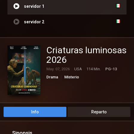
servidor 1
servidor 2
Criaturas luminosas
2026
May. 07, 2026
USA
114 Min.
PG-13
Drama
Misterio
Info
Reparto
Sinopsis