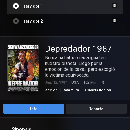
servidor 1
servidor 2
Depredador 1987
Nunca ha habido nada igual en
nuestro planeta. Llegó por la
emoción de la caza... pero escogió
la víctima equivocada.
Jun. 12, 1987
USA
102 Min.
R
Acción
Aventura
Ciencia ficción
Suspense
Info
Reparto
Sinopsis