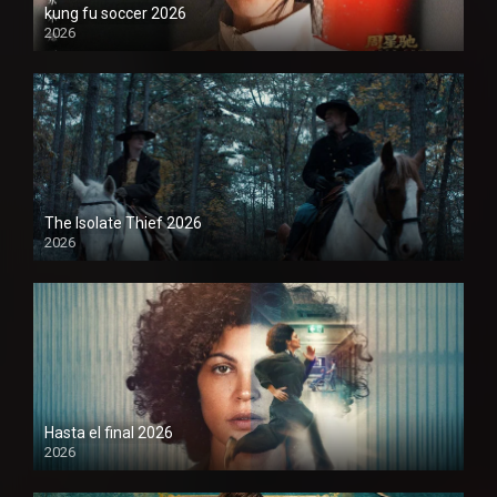
kung fu soccer 2026
2026
1080P
The Isolate Thief 2026
2026
1080P
Hasta el final 2026
2026
1080P