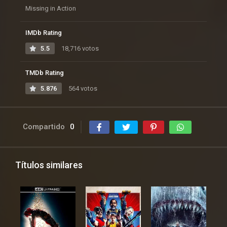
Missing in Action
IMDb Rating
5.5
18,716 votos
TMDb Rating
5.876
564 votos
Compartido
0
Títulos similares