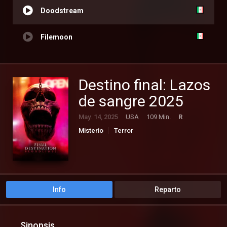
Doodstream
Filemoon
Destino final: Lazos
de sangre 2025
May. 14, 2025
USA
109 Min.
R
Misterio
Terror
Info
Reparto
Sinopsis