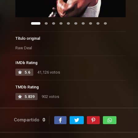
Título original
Raw Deal
IMDb Rating
5.6
41,126 votos
TMDb Rating
5.839
902 votos
Compartido
0