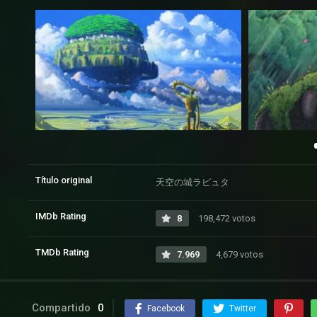
Título original
天空の城ラピュタ
IMDb Rating
8
198,472 votos
TMDb Rating
7.969
4,679 votos
Compartido
0
Facebook
Twitter