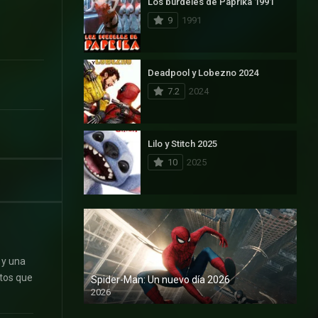
Los burdeles de Paprika 1991
9
1991
Deadpool y Lobezno 2024
7.2
2024
Lilo y Stitch 2025
10
2025
 y una
stos que
Spider-Man: Un nuevo día 2026
2026
1080P