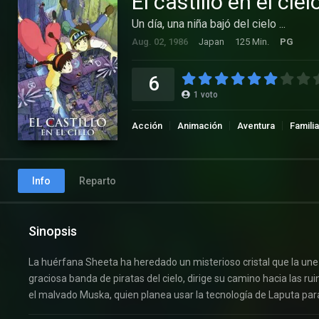
El castillo en el cie
Un día, una niña bajó del cielo ...
Aug. 02, 1986
Japan
125 Min.
PG
6
1
voto
Acción
Animación
Aventura
Familia
Info
Reparto
Sinopsis
La huérfana Sheeta ha heredado un misterioso cristal que la une 
graciosa banda de piratas del cielo, dirige su camino hacia las ru
el malvado Muska, quien planea usar la tecnología de Laputa pa