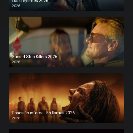
Los creyentes 2026
2026
1080P
Sunset Strip Killers 2026
2026
1080P
Posesión infernal: En llamas 2026
2026
1080P