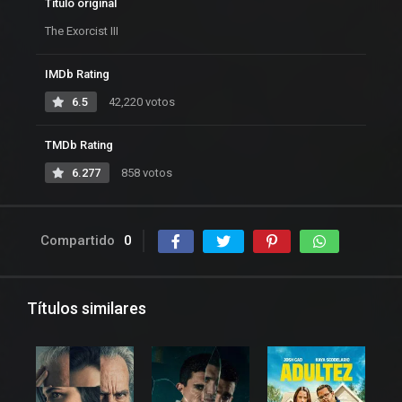
Título original
The Exorcist III
IMDb Rating
6.5
42,220 votos
TMDb Rating
6.277
858 votos
Compartido
0
Títulos similares