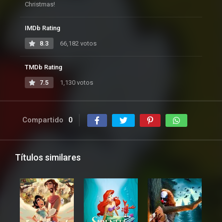
Christmas!
IMDb Rating
8.3
66,182 votos
TMDb Rating
7.5
1,130 votos
Compartido
0
Títulos similares