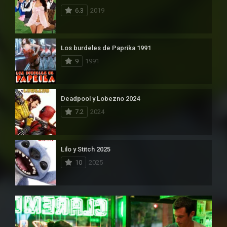
6.3
2019
Los burdeles de Paprika 1991
9
1991
Deadpool y Lobezno 2024
7.2
2024
Lilo y Stitch 2025
10
2025