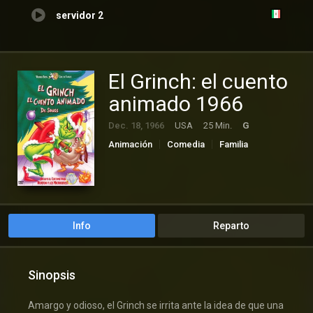
servidor 2
El Grinch: el cuento
animado 1966
Dec. 18, 1966
USA
25 Min.
G
Animación
Comedia
Familia
Info
Reparto
Sinopsis
Amargo y odioso, el Grinch se irrita ante la idea de que una