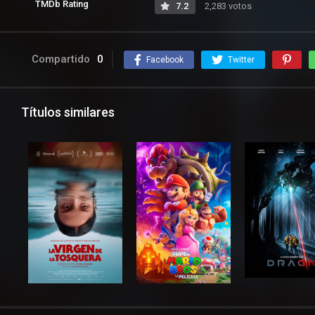
TMDb Rating
7.2
2,283 votos
Compartido
0
Facebook
Twitter
Títulos similares