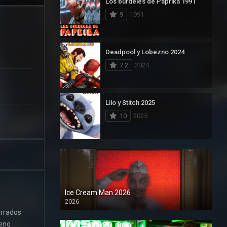
Los burdeles de Paprika 1991
9
1991
Deadpool y Lobezno 2024
7.2
2024
Lilo y Stitch 2025
10
2025
Ice Cream Man 2026
2026
arrados
ueno