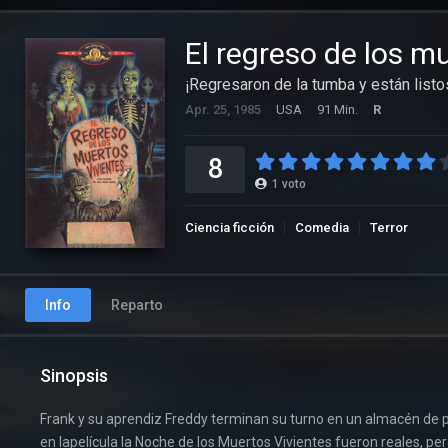
El regreso de los m
¡Regresaron de la tumba y están listos
Apr. 25, 1985
USA
91 Min.
R
8
1
voto
Ciencia ficción
Comedia
Terror
Info
Reparto
Sinopsis
Frank y su aprendiz Freddy terminan su turno en un almacén de p
en lapelícula la Noche de los Muertos Vivientes fueron reales, pe