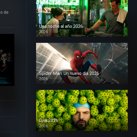
po de
Una noche al año 2026
2026
1080P
Spider-Man: Un nuevo día 2026
2026
1080P
Dink 2026
2026
1080P