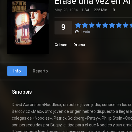
Érase una vez en A
May. 23, 1984
USA
225 Min.
R
9
1
voto
Crimen
Drama
Info
Reparto
Sinopsis
David Aaronson «Noodles», un pobre joven judío, conoce en los su
Bercovicz «Max», otro joven de origen hebreo dispuesto a llegar 
colegas de «Noodles», Patrick Goldberg «Patsy», Philip Stein «
son perseguidos por Bugsy, el tipo para el que Noodles y sus ami
Rápidamente Noodles se tira encima suyo y le mata, por lo que pa