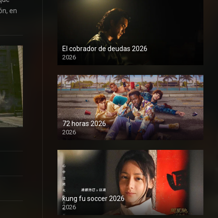
ón, en
El cobrador de deudas 2026
2026
1080P
72 horas 2026
2026
1080P
kung fu soccer 2026
2026
1080P