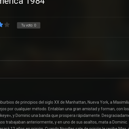
mérica 1984
Tu voto:
0
burbios de principios del siglo XX de Manhattan, Nueva York, a Maximil
lejos por cualquier método. Entablan una gran amistad y forman, con los
Cockeye», y Dominic una banda que prospera rápidamente. Desgraciadam
gos trabajaban anteriormente, y en uno de sus asaltos, mata a Dominic.
sará 12 años en prisión. Cuando Noodles sale de prisión le recibe Max,