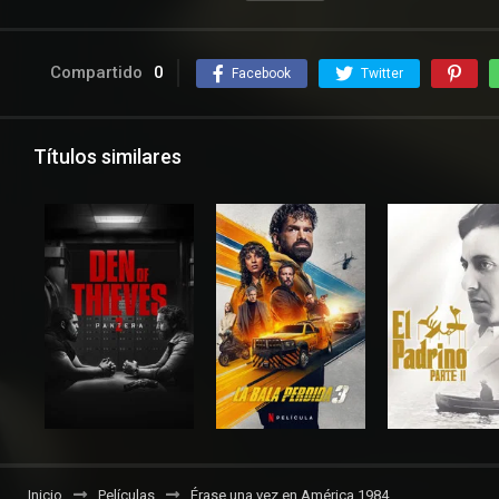
Compartido
0
Facebook
Twitter
Títulos similares
Inicio
Películas
Érase una vez en América 1984