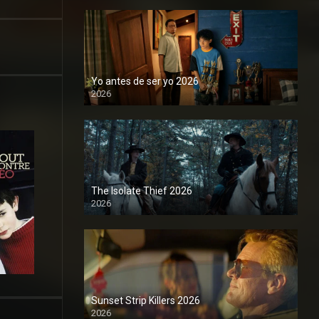
Yo antes de ser yo 2026
2026
1080P
The Isolate Thief 2026
2026
1080P
Sunset Strip Killers 2026
2026