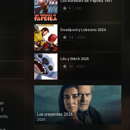
Los burdeles de Paprika 1991
9
1991
Deadpool y Lobezno 2024
7.2
2024
Lilo y Stitch 2025
10
2025
ian
 3
Los creyentes 2026
ente,
2026
1080P
 que