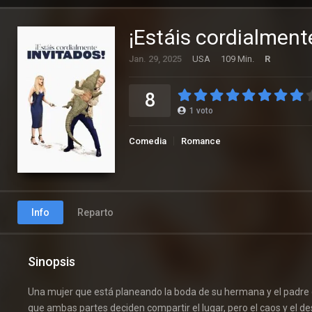
¡Estáis cordialment
Jan. 29, 2025
USA
109 Min.
R
8
1
voto
Comedia
Romance
Info
Reparto
Sinopsis
Una mujer que está planeando la boda de su hermana y el padre d
que ambas partes deciden compartir el lugar, pero el caos y el de