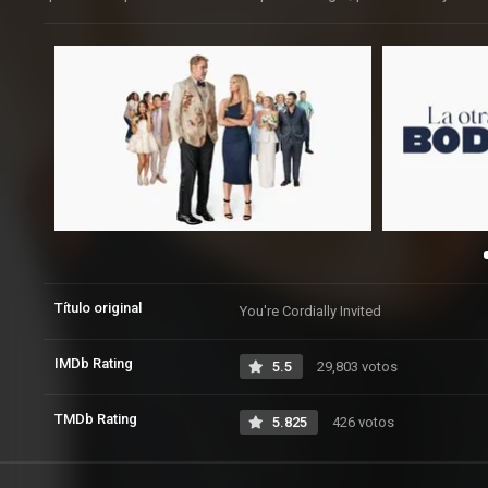
Título original
You're Cordially Invited
IMDb Rating
5.5
29,803 votos
TMDb Rating
5.825
426 votos