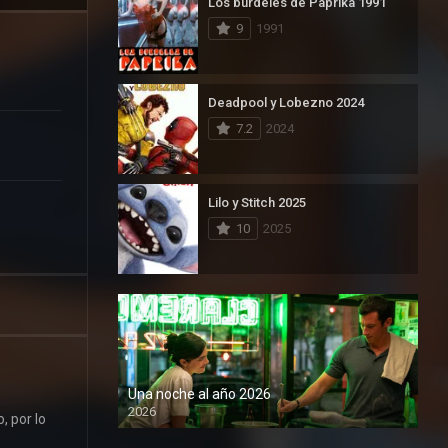
Los burdeles de Paprika 1991
9
1991
Deadpool y Lobezno 2024
7.2
2024
Lilo y Stitch 2025
10
2025
Una noche al año 2026
2026
, por lo
1080P