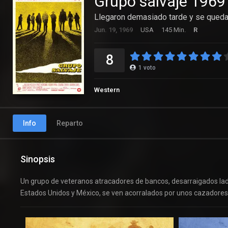
Grupo salvaje 1969
Llegaron demasiado tarde y se qued
Jun. 19, 1969
USA
145 Min.
R
8
1
voto
Western
Info
Reparto
Sinopsis
Un grupo de veteranos atracadores de bancos, desarraigados ladr
Estados Unidos y México, se ven acorralados por unos cazadores