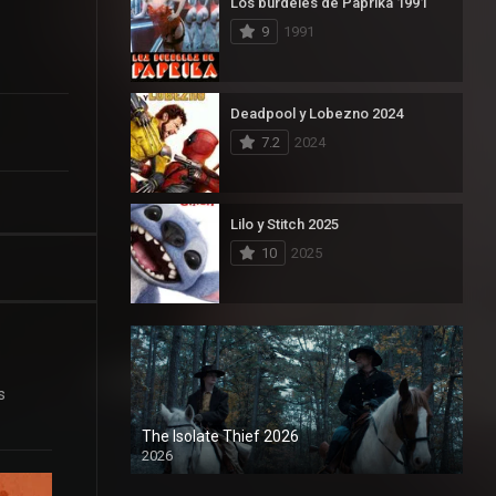
Los burdeles de Paprika 1991
9
1991
Deadpool y Lobezno 2024
7.2
2024
Lilo y Stitch 2025
10
2025
s
The Isolate Thief 2026
2026
1080P