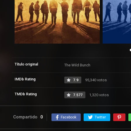
Título original
The Wild Bunch
IMDb Rating
7.9
95,340 votos
TMDb Rating
7.577
1,320 votos
Compartido
0
Facebook
Twitter