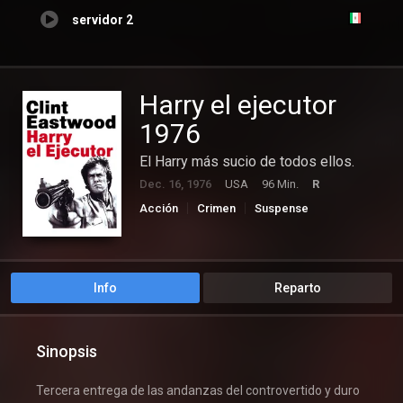
servidor 2
Harry el ejecutor
1976
El Harry más sucio de todos ellos.
Dec. 16, 1976
USA
96 Min.
R
Acción
Crimen
Suspense
Info
Reparto
Sinopsis
Tercera entrega de las andanzas del controvertido y duro