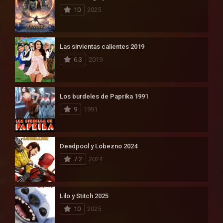
10
2025
Las sirvientas calientes 2019
6.3
2019
Los burdeles de Paprika 1991
9
1991
Deadpool y Lobezno 2024
7.2
2024
Lilo y Stitch 2025
10
2025