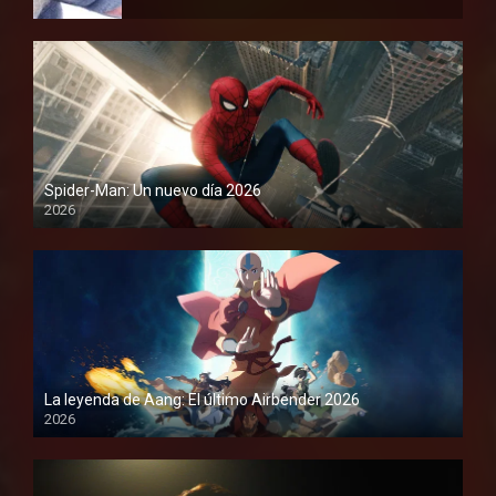
Spider-Man: Un nuevo día 2026
2026
1080P
La leyenda de Aang: El último Airbender 2026
2026
1080P