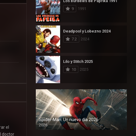
Los burdeles de Paprika 1991
9
1991
Deadpool y Lobezno 2024
7.2
2024
Lilo y Stitch 2025
10
2025
Spider-Man: Un nuevo día 2026
2026
ar el
1080P
l doctor