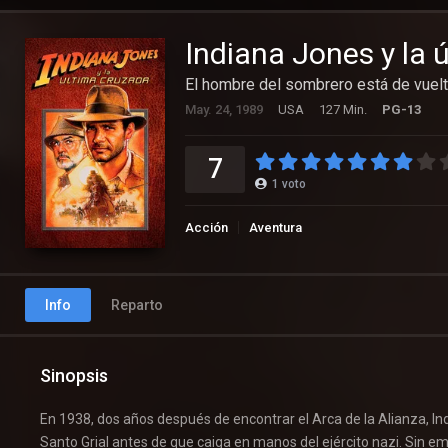
Indiana Jones y la 
El hombre del sombrero está de vuelt
May. 24, 1989
USA
127 Min.
PG-13
7
1
voto
Acción
Aventura
Info
Reparto
Sinopsis
En 1938, dos años después de encontrar el Arca de la Alianza, In
Santo Grial antes de que caiga en manos del ejército nazi. Sin em