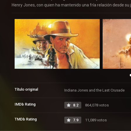
Henry Jones, con quien ha mantenido una fría relación desde su j
Título original
Indiana Jones and the Last Crusade
IMDb Rating
8.2
864,078 votos
TMDb Rating
7.9
11,089 votos