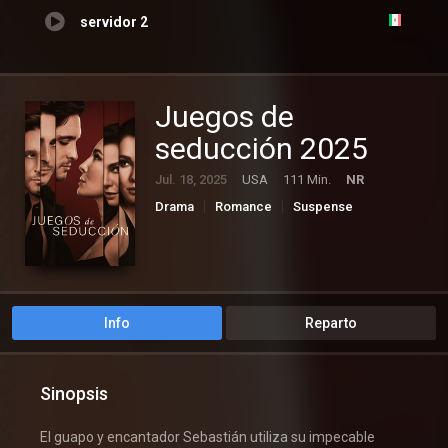
servidor 2
Juegos de
seducción 2025
Jul. 18, 2025
USA
111 Min.
NR
Drama
Romance
Suspense
Info
Reparto
Sinopsis
El guapo y encantador Sebastián utiliza su impecable