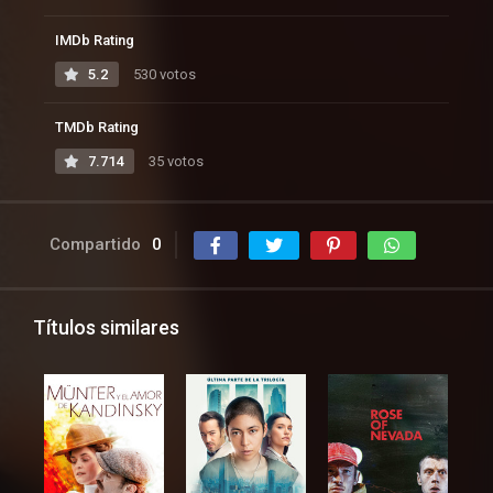
IMDb Rating
5.2
530 votos
TMDb Rating
7.714
35 votos
Compartido
0
Títulos similares