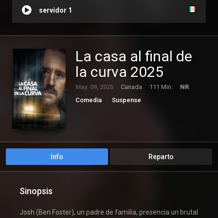
servidor 1
La casa al final de
la curva 2025
May. 09, 2025
Canada
111 Min.
NR
Comedia
Suspense
Info
Reparto
Sinopsis
Josh (Ben Foster), un padre de familia, presencia un brutal