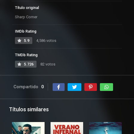
Título original
Sharp Corner
IMDb Rating
5.9
4,586 votos
TMDb Rating
5.726
82 votos
Compartido
0
Títulos similares