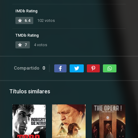
IMDb Rating
6.4
102 votos
TMDb Rating
7
4 votos
Compartido
0
Títulos similares