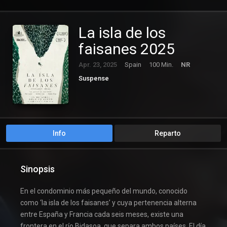
La isla de los
faisanes 2025
Apr. 23, 2025
Spain
100 Min.
NR
Suspense
Info
Reparto
Sinopsis
En el condominio más pequeño del mundo, conocido
como ‘la isla de los faisanes’ y cuya pertenencia alterna
entre España y Francia cada seis meses, existe una
frontera en el río Bidasoa, que separa ambos países. El día