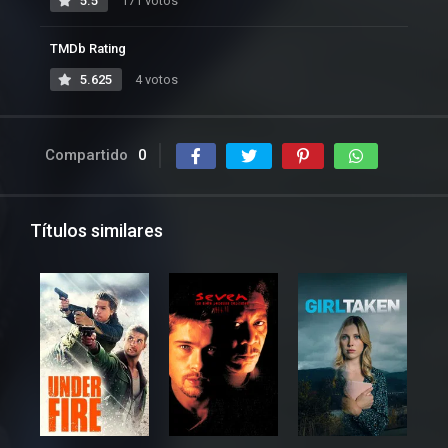
5.5
171 votos
TMDb Rating
5.625
4 votos
Compartido
0
Títulos similares