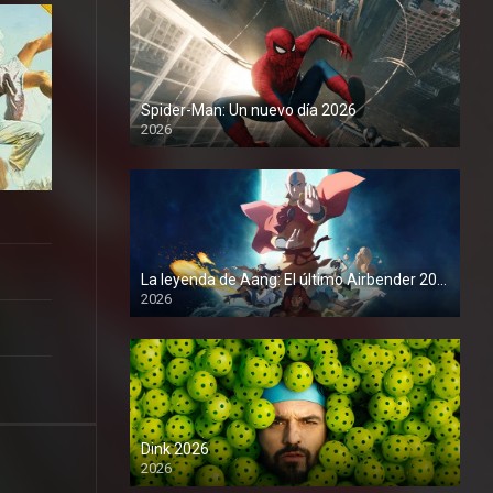
Spider-Man: Un nuevo día 2026
2026
1080P
La leyenda de Aang: El último Airbender 2026
2026
1080P
Dink 2026
2026
1080P