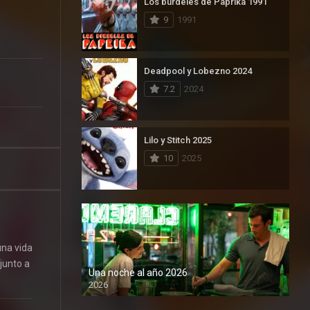
Los burdeles de Paprika 1991
9
1991
Deadpool y Lobezno 2024
7.2
2024
Lilo y Stitch 2025
10
2025
una vida
junto a
Una noche al año 2026
2026
1080P