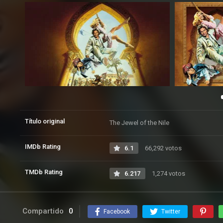
Título original
The Jewel of the Nile
IMDb Rating
6.1
66,292 votos
TMDb Rating
6.217
1,274 votos
Compartido
0
Facebook
Twitter