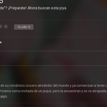
5
rde"? ¡Préparate! Ahora buscan esta joya.
Tu voto:
0
e
n de su romántico crucero alrededor del mundo y ya comienzan a tener 
 Próximo como invitada de un jeque, pero la secuestran y se ve atrapada 
Ralph.