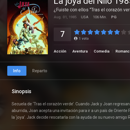
La joya del Nilo 198
¿Fuiste con ellos "Tras el corazón ve
Aug. 01, 1985
USA
106 Min.
PG
7
1
voto
Acción
Aventura
Comedia
Romanc
Info
Reparto
Sinopsis
Secuela de ‘Tras el corazón verde’. Cuando Jack y Joan regresa
aburrida, Joan acepta una invitación para ir a un país de Oriente
la ‘joya’. Jack decide rescatarla con la ayuda de su nuevo amigo 