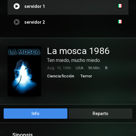
servidor 1
servidor 2
La mosca 1986
Ten miedo, mucho miedo.
Aug. 15, 1986
USA
96 Min.
R
Ciencia ficción
Terror
Info
Reparto
Sinopsis