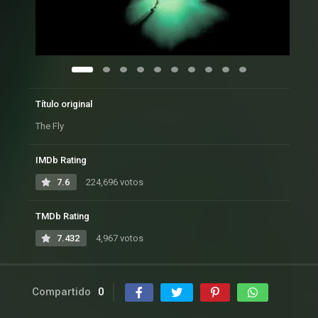
Título original
The Fly
IMDb Rating
7.6
224,696 votos
TMDb Rating
7.432
4,967 votos
Compartido
0