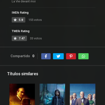
La Vie devant moi
IMDb Rating
5.8
155 votos
TMDb Rating
7.47
33 votos
Compartido
0
Títulos similares