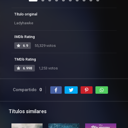
Título original
Ladyhawke
IMDb Rating
6.9
55,329 votos
TMDb Rating
6.998
1,253 votos
Compartido
0
Títulos similares