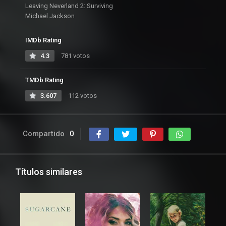
Leaving Neverland 2: Surviving
Michael Jackson
IMDb Rating
4.3
781 votos
TMDb Rating
3.607
112 votos
Compartido
0
Títulos similares