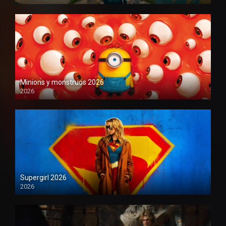
1080P
Minions y monstruos 2026
2026
1080P
Supergirl 2026
2026
1080P