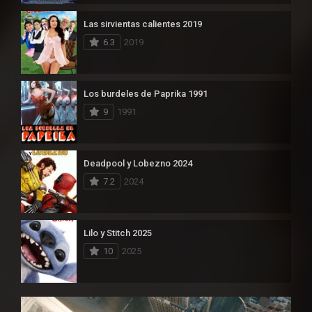
Las sirvientas calientes 2019
6.3
2019
Los burdeles de Paprika 1991
9
1991
Deadpool y Lobezno 2024
7.2
2024
Lilo y Stitch 2025
10
2025