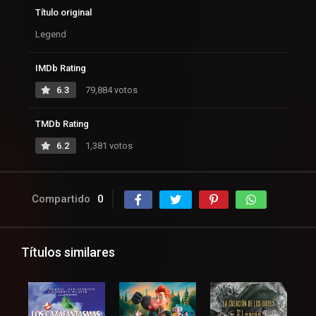
Título original
Legend
IMDb Rating
6.3
79,884 votos
TMDb Rating
6.2
1,381 votos
Compartido
0
Títulos similares