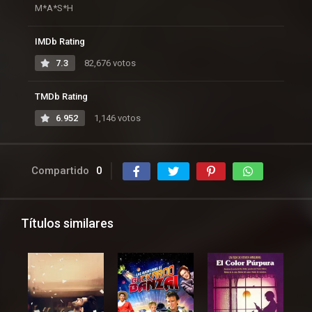
M*A*S*H
IMDb Rating
7.3
82,676 votos
TMDb Rating
6.952
1,146 votos
Compartido
0
Títulos similares