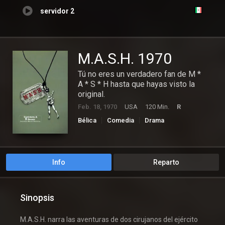
servidor 2
M.A.S.H. 1970
Tú no eres un verdadero fan de M *
A * S * H hasta que hayas visto la
original.
Feb. 18, 1970
USA
120 Min.
R
Bélica
Comedia
Drama
Info
Reparto
Sinopsis
M.A.S.H. narra las aventuras de dos cirujanos del ejército