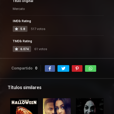
Título original
Mercato
IMDb Rating
5.8
517 votos
TMDb Rating
6.074
61 votos
Compartido
0
Títulos similares