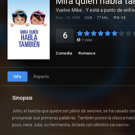
Mira quien habla t
Vuelve Mike... Y está a punto de enfren
Dec. 14, 1990
USA
77 Min.
PG-13
6
1
voto
Comedia
Romance
Info
Reparto
Sinopsis
John, el taxista que quiere ser piloto de aviones, se ha casado c
pronunciar sus primeras palabras. También posee la clásica habilid
poco, nace Julie, su hermanita, dotada con idéntico sarcasmo.