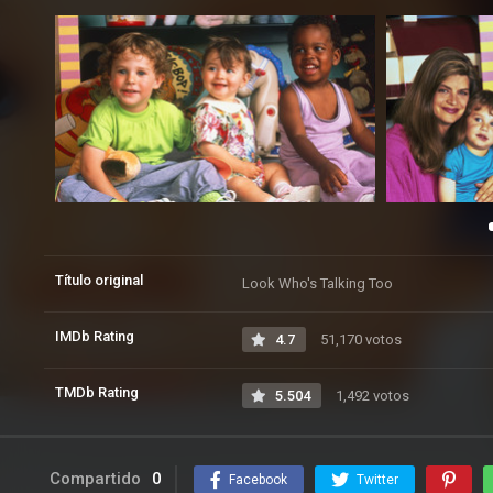
Título original
Look Who's Talking Too
IMDb Rating
4.7
51,170 votos
TMDb Rating
5.504
1,492 votos
Compartido
0
Facebook
Twitter