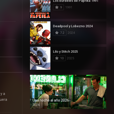
Los burdeles de Paprika 1991
9
1991
Deadpool y Lobezno 2024
7.2
2024
Lilo y Stitch 2025
10
2025
 y a
fuera
Una noche al año 2026
2026
1080P