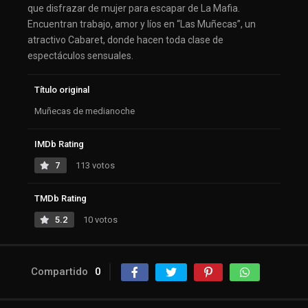
que disfrazar de mujer para escapar de La Mafia.
Encuentran trabajo, amor y líos en “Las Muñecas”, un
atractivo Cabaret, donde hacen toda clase de
espectáculos sensuales.
Título original
Muñecas de medianoche
IMDb Rating
7
113 votos
TMDb Rating
5.2
10 votos
Compartido
0