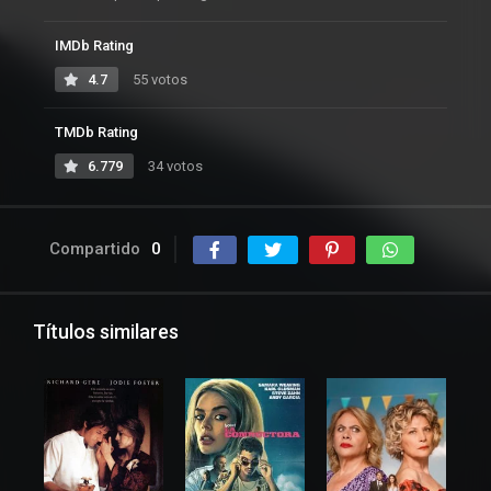
IMDb Rating
4.7
55 votos
TMDb Rating
6.779
34 votos
Compartido
0
Títulos similares