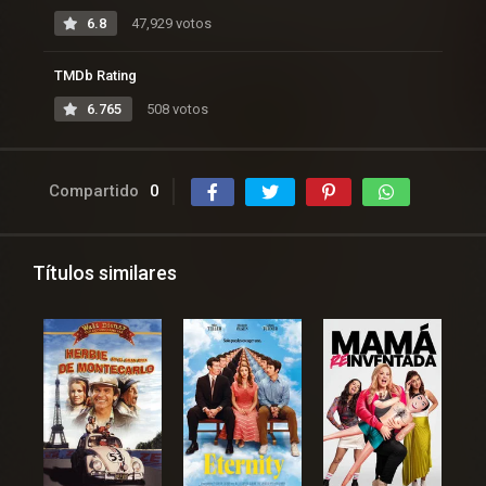
6.8
47,929 votos
TMDb Rating
6.765
508 votos
Compartido
0
Títulos similares