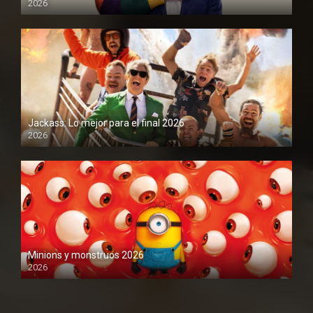
2026
1080P
Jackass: Lo mejor para el final 2026
2026
1080P
Minions y monstruos 2026
2026
1080P