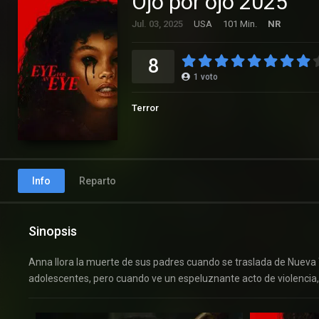
Ojo por ojo 2025
Jul. 03, 2025
USA
101 Min.
NR
8
1
voto
Terror
Info
Reparto
Sinopsis
Anna llora la muerte de sus padres cuando se traslada de Nueva Y
adolescentes, pero cuando ve un espeluznante acto de violencia