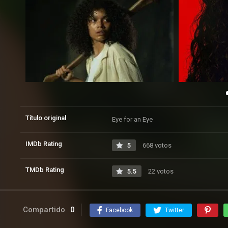
Título original
Eye for an Eye
IMDb Rating
5
668 votos
TMDb Rating
5.5
22 votos
Compartido
0
Facebook
Twitter