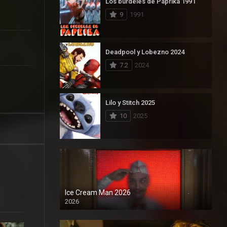
Los burdeles de Paprika 1991
9
1991
Deadpool y Lobezno 2024
7.2
2024
Lilo y Stitch 2025
10
2025
Ice Cream Man 2026
2026