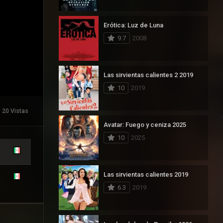
Erótica: Luz de Luna
9.7
2008
Las sirvientas calientes 2 2019
10
2019
20 Vistas
Avatar: Fuego y ceniza 2025
10
2025
Las sirvientas calientes 2019
6.3
2019