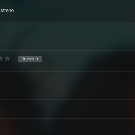
streno
Tu voto:
0