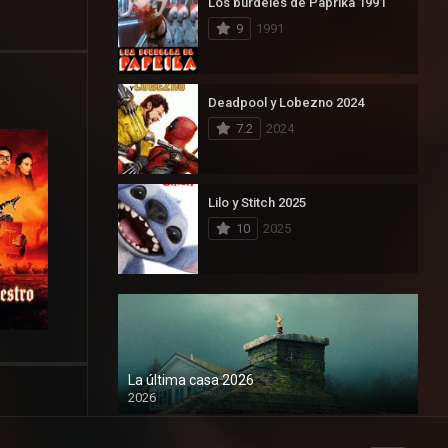
Los burdeles de Paprika 1991
9
1991
Deadpool y Lobezno 2024
7.2
2024
Lilo y Stitch 2025
10
2025
La última casa 2026
2026