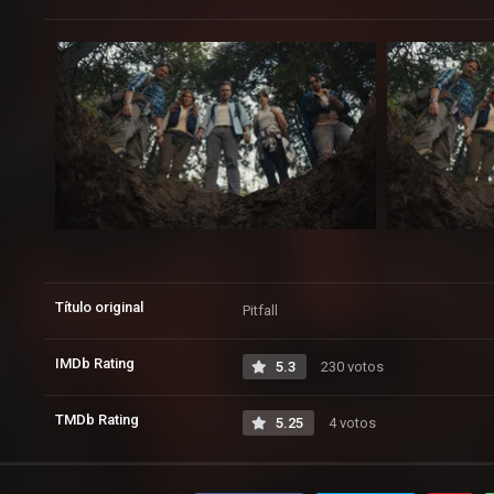
Título original
Pitfall
IMDb Rating
5.3
230 votos
TMDb Rating
5.25
4 votos