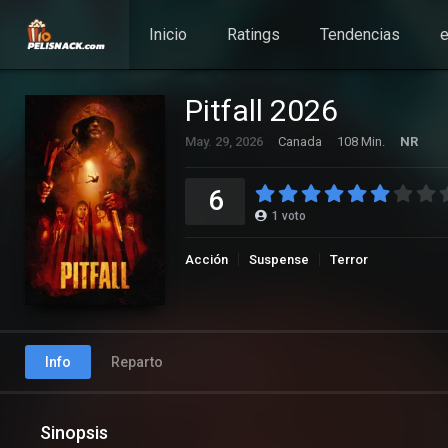
Inicio
Ratings
Tendencias
e
Pitfall 2026
May. 29, 2026
Canada
108 Min.
NR
6
1
voto
Acción
Suspense
Terror
Info
Reparto
Sinopsis