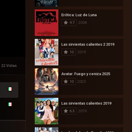
Erótica: Luz de Luna
9.7
2008
Las sirvientas calientes 2 2019
10
2019
22 Vistas
Avatar: Fuego y ceniza 2025
10
2025
Las sirvientas calientes 2019
6.3
2019