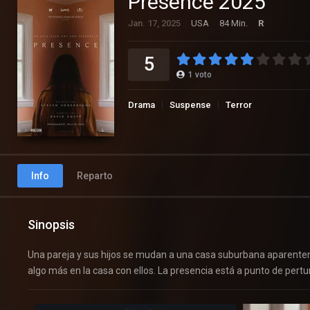
Presence 2025
Jan. 17, 2025
USA
84 Min.
R
5
1
voto
Drama
Suspense
Terror
Info
Reparto
Sinopsis
Una pareja y sus hijos se mudan a una casa suburbana aparent
algo más en la casa con ellos. La presencia está a punto de pert