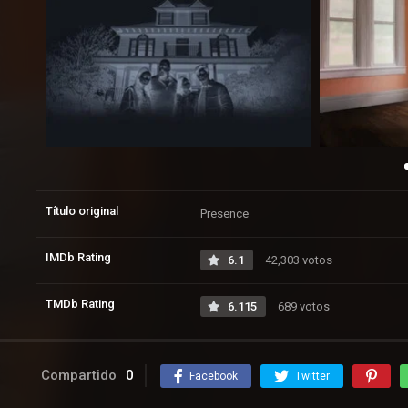
Título original
Presence
IMDb Rating
6.1
42,303 votos
TMDb Rating
6.115
689 votos
Compartido
0
Facebook
Twitter