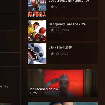
Los burdeles de Paprika 1991
9
1991
Deadpool y Lobezno 2024
7.2
2024
Lilo y Stitch 2025
10
2025
ue hay
Ice Cream Man 2026
2026