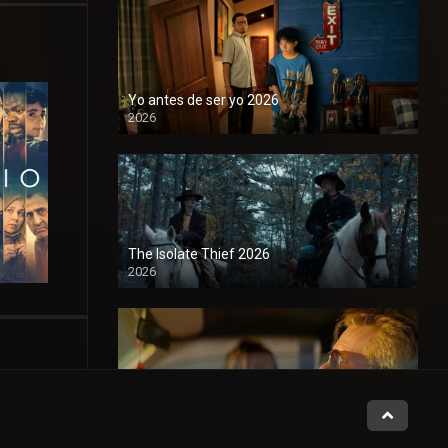
Yo antes de ser yo 2026
2026
1080P
The Isolate Thief 2026
2026
1080P
Sunset Strip Killers 2026
2026
1080P