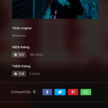
Título original
Reversion
IMDb Rating
5.5
183 votos
TMDb Rating
5.8
5 votos
Compartido
0