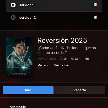
servidor 1
servidor 2
Reversión 2025
¿Cómo sería olvidar todo lo que no
quieras recordar?
Nov. 07, 2025
Spain
97 Min.
NR
Misterio
Suspense
Info
Reparto
Sinopsis