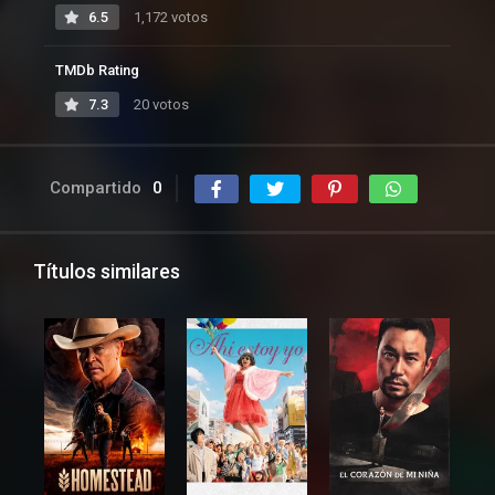
6.5
1,172 votos
TMDb Rating
7.3
20 votos
Compartido
0
Títulos similares